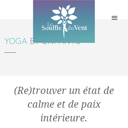
LES COURS
LE YOGA
LES STAGES
BLOG & NEWS
YOGA
ET ENFANTS
L’ASSO / LES
CONTACT
PROFS
(Re)trouver un état de
calme et de paix
intérieure.