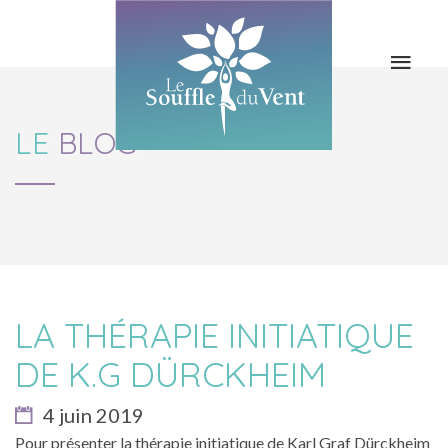
LES COURS
LE YOGA
LES STAGES
BLOG & NEWS
LE
BLOG
L’ASSO / LES
CONTACT
PROFS
LA THÉRAPIE INITIATIQUE
DE K.G DÜRCKHEIM
4 juin 2019
Pour présenter la thérapie initiatique de Karl Graf Dürckheim