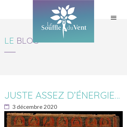
LES COURS
LE YOGA
LES STAGES
BLOG & NEWS
LE
BLOG
L’ASSO / LES
CONTACT
PROFS
JUSTE ASSEZ D’ÉNERGIE…
3 décembre 2020