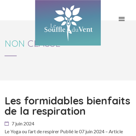
LES COURS
LE YOGA
LES STAGES
BLOG & NEWS
NON
CLASSÉ
L’ASSO / LES
CONTACT
PROFS
Les formidables bienfaits
de la respiration
7 juin 2024
Le Yoga ou l’art de respirer Publié le 07 juin 2024 – Article